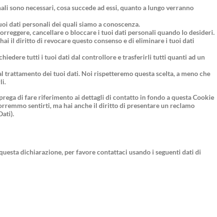
onali sono necessari, cosa succede ad essi, quanto a lungo verranno
 tuoi dati personali dei quali siamo a conoscenza.
, correggere, cancellare o bloccare i tuoi dati personali quando lo desideri.
 hai il diritto di revocare questo consenso e di eliminare i tuoi dati
 richiedere tutti i tuoi dati dal controllore e trasferirli tutti quanti ad un
i al trattamento dei tuoi dati. Noi rispetteremo questa scelta, a meno che
li.
i prega di fare riferimento ai dettagli di contatto in fondo a questa Cookie
vorremmo sentirti, ma hai anche il diritto di presentare un reclamo
Dati).
esta dichiarazione, per favore contattaci usando i seguenti dati di