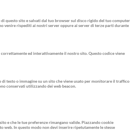
e di questo sito e salvati dal tuo browser sul disco rigido del tuo computer
no venire rispediti ai nostri server oppure ai server di terze parti durante
 correttamente ed interattivamente il nostro sito. Questo codice viene
o di testo o immagine su un sito che viene usato per monitorare il traffico
ngono conservati utilizzando dei web beacon.
sito e che le tue preferenze rimangano valide. Piazzando cookie
 sito web. In questo modo non devi inserire ripetutamente le stesse