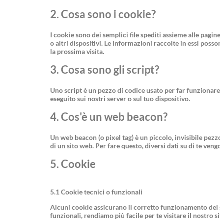
2. Cosa sono i cookie?
I cookie sono dei semplici file spediti assieme alle pagin
o altri dispositivi. Le informazioni raccolte in essi posso
la prossima visita.
3. Cosa sono gli script?
Uno script è un pezzo di codice usato per far funzionare
eseguito sui nostri server o sul tuo dispositivo.
4. Cos'è un web beacon?
Un web beacon (o pixel tag) è un piccolo, invisibile pezz
di un sito web. Per fare questo, diversi dati su di te ve
5. Cookie
5.1 Cookie tecnici o funzionali
Alcuni cookie assicurano il corretto funzionamento del 
funzionali, rendiamo più facile per te visitare il nostro