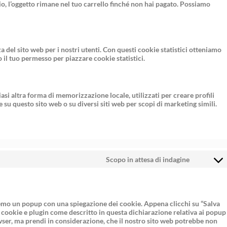
io, l’oggetto rimane nel tuo carrello finché non hai pagato. Possiamo
za del sito web per i nostri utenti. Con questi cookie statistici otteniamo
il tuo permesso per piazzare cookie statistici.
si altra forma di memorizzazione locale, utilizzati per creare profili
e su questo sito web o su diversi siti web per scopi di marketing simili.
Scopo in attesa di indagine
eremo un popup con una spiegazione dei cookie. Appena clicchi su “Salva
di cookie e plugin come descritto in questa dichiarazione relativa ai popup
owser, ma prendi in considerazione, che il nostro sito web potrebbe non