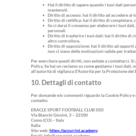
Hai il diritto di sapere quando i tuoi dati pers
mantenuti.
Diritto di accesso: hai il diritto ad accedere ai
Diritto di rettifica: hai il diritto di completare
Se ci darai il consenso per elaborare i tuoi dati,
personali.
Diritto di trasferire i tuoi dati: hai il diritto di
altro controllore.
Diritto di opposizione: hai il diritto ad opport
non ci siano delle motivazioni valide per trattar
Per esercitare questi diritti, non esitate a contattarci. S
Policy. Se hai un reclamo su come gestiamo i tuoi dati, 
all’autorità di vigilanza (l’Autorità per la Protezione dei 
10. Dettagli di contatto
Per domande e/o commenti riguardo la Cookie Policy e qu
contatto:
ERACLE SPORT FOOTBALL CLUB SSD
Via Bianchi Giovini, 3 – 22100
Como (CO) – Italy
Italia
Sito web:
https://azzurrini.academy
Email:
info@
azzurrini.academy