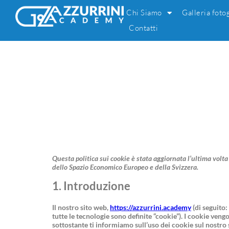
Chi Siamo
Galleria foto
Contatti
Questa politica sui cookie è stata aggiornata l’ultima volta
dello Spazio Economico Europeo e della Svizzera.
1. Introduzione
Il nostro sito web,
https://azzurrini.academy
(di seguito:
tutte le tecnologie sono definite “cookie”). I cookie ve
sottostante ti informiamo sull’uso dei cookie sul nostro 