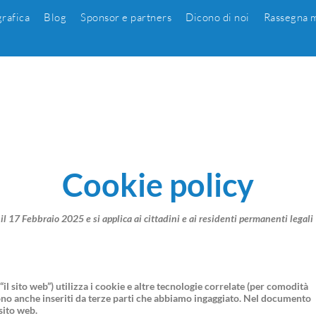
grafica
Blog
Sponsor e partners
Dicono di noi
Rassegna m
Cookie policy
 il 17 Febbraio 2025 e si applica ai cittadini e ai residenti permanenti legali
 “il sito web”) utilizza i cookie e altre tecnologie correlate (per comodità
ngono anche inseriti da terze parti che abbiamo ingaggiato. Nel documento
sito web.