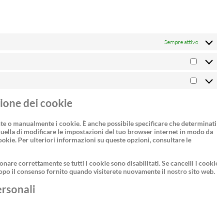
Sempre attivo
zione dei cookie
te o manualmente i cookie. È anche possibile specificare che determinati
quella di modificare le impostazioni del tuo browser internet in modo da
ookie. Per ulteriori informazioni su queste opzioni, consultare le
nare correttamente se tutti i cookie sono disabilitati. Se cancelli i cooki
opo il consenso fornito quando visiterete nuovamente il nostro sito web.
personali