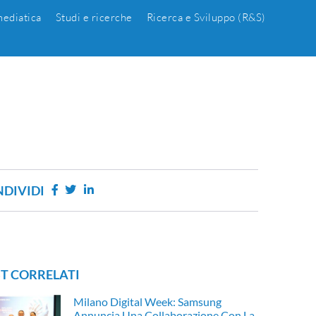
ediatica
Studi e ricerche
Ricerca e Sviluppo (R&S)
DIVIDI
T CORRELATI
Milano Digital Week: Samsung
Annuncia Una Collaborazione Con La