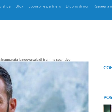
grafica
Blog
Sponsor e partners
Dicono di noi
Rassegna m
inaugurata la nuova sala di training cognitivo
CON
POS