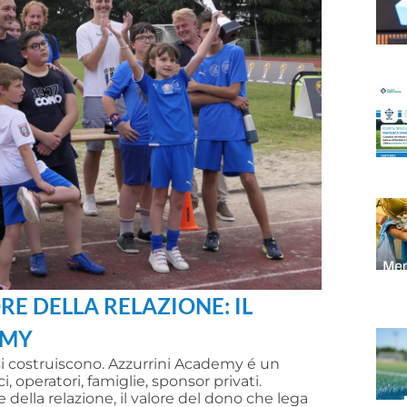
ORE DELLA RELAZIONE: IL
EMY
si costruiscono. Azzurrini Academy é un
 operatori, famiglie, sponsor privati.
 della relazione, il valore del dono che lega