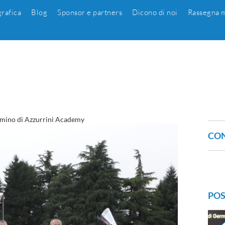
grafica
Blog
Sponsor e partners
Dicono di noi
Rassegna m
 cammino di Azzurrini Academy
CON
POS