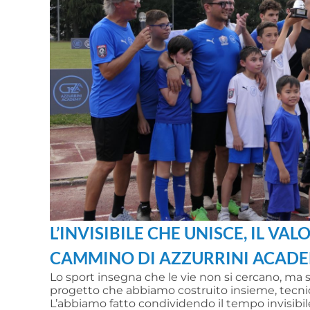
L’INVISIBILE CHE UNISCE, IL VAL
CAMMINO DI AZZURRINI ACAD
Lo sport insegna che le vie non si cercano, ma 
progetto che abbiamo costruito insieme, tecnici,
L’abbiamo fatto condividendo il tempo invisibile