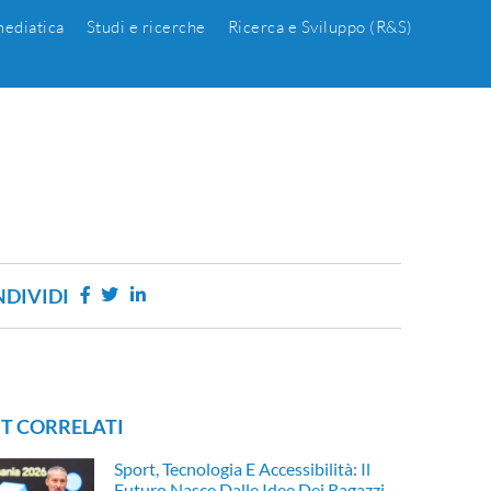
ediatica
Studi e ricerche
Ricerca e Sviluppo (R&S)
DIVIDI
T CORRELATI
Sport, Tecnologia E Accessibilità: Il
Futuro Nasce Dalle Idee Dei Ragazzi.