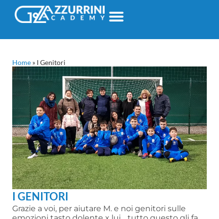
Home
»
I Genitori
I GENITORI
Grazie a voi, per aiutare M. e noi genitori sulle
emozioni tasto dolente x lui… tutto questo gli fa