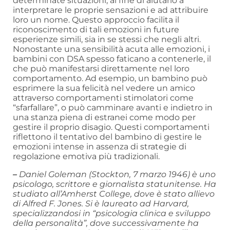
determinate situazioni, al fine di aiutarlo a
interpretare le proprie sensazioni e ad attribuire
loro un nome. Questo approccio facilita il
riconoscimento di tali emozioni in future
esperienze simili, sia in se stessi che negli altri.
Nonostante una sensibilità acuta alle emozioni, i
bambini con DSA spesso faticano a contenerle, il
che può manifestarsi direttamente nel loro
comportamento. Ad esempio, un bambino può
esprimere la sua felicità nel vedere un amico
attraverso comportamenti stimolatori come
“sfarfallare”, o può camminare avanti e indietro in
una stanza piena di estranei come modo per
gestire il proprio disagio. Questi comportamenti
riflettono il tentativo del bambino di gestire le
emozioni intense in assenza di strategie di
regolazione emotiva più tradizionali.
–
Daniel Goleman (Stockton, 7 marzo 1946) è uno
psicologo, scrittore e giornalista statunitense. Ha
studiato all’Amherst College, dove è stato allievo
di Alfred F. Jones. Si è laureato ad Harvard,
specializzandosi in “psicologia clinica e sviluppo
della personalità”, dove successivamente ha